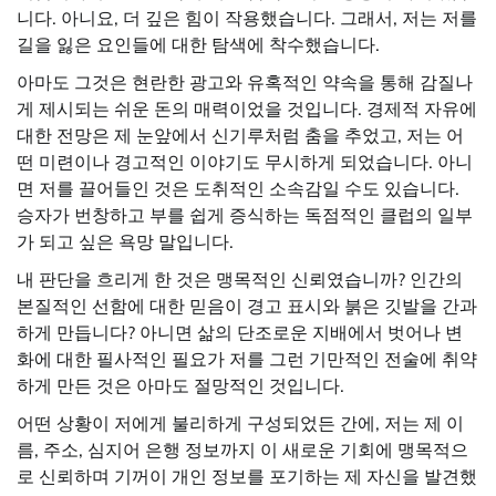
니다. 아니요, 더 깊은 힘이 작용했습니다. 그래서, 저는 저를
길을 잃은 요인들에 대한 탐색에 착수했습니다.
아마도 그것은 현란한 광고와 유혹적인 약속을 통해 감질나
게 제시되는 쉬운 돈의 매력이었을 것입니다. 경제적 자유에
대한 전망은 제 눈앞에서 신기루처럼 춤을 추었고, 저는 어
떤 미련이나 경고적인 이야기도 무시하게 되었습니다. 아니
면 저를 끌어들인 것은 도취적인 소속감일 수도 있습니다.
승자가 번창하고 부를 쉽게 증식하는 독점적인 클럽의 일부
가 되고 싶은 욕망 말입니다.
내 판단을 흐리게 한 것은 맹목적인 신뢰였습니까? 인간의
본질적인 선함에 대한 믿음이 경고 표시와 붉은 깃발을 간과
하게 만듭니다? 아니면 삶의 단조로운 지배에서 벗어나 변
화에 대한 필사적인 필요가 저를 그런 기만적인 전술에 취약
하게 만든 것은 아마도 절망적인 것입니다.
어떤 상황이 저에게 불리하게 구성되었든 간에, 저는 제 이
름, 주소, 심지어 은행 정보까지 이 새로운 기회에 맹목적으
로 신뢰하며 기꺼이 개인 정보를 포기하는 제 자신을 발견했