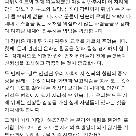
먹튀사이트와 함께 떠들썩했던 여정을 반추하며 이 자리에
앉아 있노라면 분노와 실망, 심지어 감탄까지 뒤섞이는 기분
이 들 수밖에 없습니다. 사기꾼들이 단순히 무해한 오락이나
때때로 스릴을 찾는 저처럼 의심하지 않는 사람들을 이용하
여 디지털 세계에 침투하는 방법은 굉장합니다.
이 경험은 제게 두 가지 귀중한 교훈을 가르쳐 주었습니다.
첫째, 돈과 관련된 온라인 활동을 할 때 항상 경계해야 합니
다. 잠재적으로 위험한 웹에 먼저 뛰어들기 전에 플랫폼의
신뢰성을 조사하고 검증하는 것이 중요합니다.
두 번째로, 상호 연결된 우리 사회에서 신뢰와 청렴의 중요
성을 일깨워 주었습니다. 화면과 알고리즘을 통해 모든 것이
빛의 속도로 일어나는 것처럼 보이는 이 시대에, 인간과의
연결은 번역에서 쉽게 사라질 수 있습니다. 우리는 모든 거
래 뒤에는 진정한 감정을 가진 실제 사람들이 있다는 것을
기억해야 합니다.
그래서 이제 어떻게 하죠? 우리는 온라인 베팅을 완전히 포
기합니까? 아니면 또 다른 사기의 희생양이 되지 않기를 기
도하면서 우리의 운을 계속 시험하는 건가요?