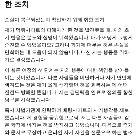
한 조치
손실이 복구되었는지 확인하기 위해 취한 조치
제가 먹튀사이트의 피해자가 된 것을 발견했을 때, 저의 초
기 반응은 분노와 실망이 뒤섞였습니다. 내가 어떻게 그렇게
순진할 수 있었을까요? 그러나 과거에 머무는 것은 손실을
만회하는 데 도움이 되지 않습니다. 대신 저는 행동을 취하
기로 결정했습니다.
이 힘든 여정의 첫 단계는 저의 행동에 대한 책임을 받아들
이는 것이었습니다. 다른 사람들을 비난하거나 자기 연민에
빠져드는 것은 제가 옳게 생각했던 것을 회복하는 데 어떤
진전도 방해할 뿐입니다. 저는 결단력을 연료로 정의를 향한
탐구를 시작했습니다.
즉시 사법기관에 연락하여 베팅사이트의 사기행각을 제보
했습니다. 제 경험을 공유함으로써, 저는 다른 사람들이 같
은 함정에 빠지는 것을 방지하고 싶었습니다. 다음으로 증거
와 문서로 무장하고 온라인 사기 사건을 전문으로 하는 법조