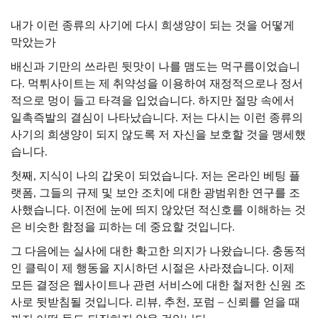
내가 이런 종류의 사기에 다시 희생양이 되는 것을 어떻게
막았는가
배신과 기만의 쓰라린 뒷맛이 나를 맴도는 먹구름이었습니
다. 먹튀사이트는 제 취약성을 이용하여 재정적으로나 정서
적으로 멍이 들고 타격을 입었습니다. 하지만 절망 속에서
일촉즉발의 결심이 나타났습니다. 저는 다시는 이런 종류의
사기의 희생양이 되지 않도록 저 자신을 보호할 것을 맹세했
습니다.
첫째, 지식이 나의 갑옷이 되었습니다. 저는 온라인 베팅 플
랫폼, 그들의 규제 및 보안 조치에 대한 광범위한 연구를 조
사했습니다. 이전에 눈에 띄지 않았던 적신호를 이해하는 것
은 비슷한 함정을 피하는 데 중요할 것입니다.
그 다음에는 실사에 대한 확고한 의지가 나왔습니다. 충동적
인 클릭이 제 행동을 지시하던 시절은 사라졌습니다. 이제
모든 결정은 웹사이트나 관련 서비스에 대한 철저한 신원 조
사로 뒷받침될 것입니다. 리뷰, 추천, 포럼 – 신뢰를 얻을 때