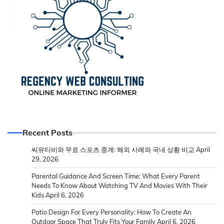
Recent Posts
씨유티비와 무료 스포츠 중계: 해외 사례와 국내 상황 비교
April
29, 2026
Parental Guidance And Screen Time: What Every Parent
Needs To Know About Watching TV And Movies With Their
Kids
April 6, 2026
Patio Design For Every Personality: How To Create An
Outdoor Space That Truly Fits Your Family
April 6, 2026