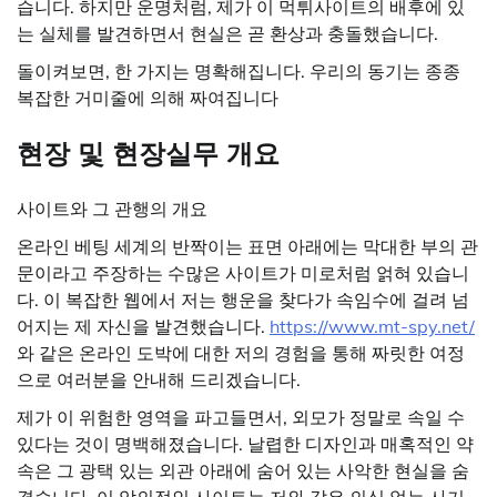
습니다. 하지만 운명처럼, 제가 이 먹튀사이트의 배후에 있
는 실체를 발견하면서 현실은 곧 환상과 충돌했습니다.
돌이켜보면, 한 가지는 명확해집니다. 우리의 동기는 종종
복잡한 거미줄에 의해 짜여집니다
현장 및 현장실무 개요
사이트와 그 관행의 개요
온라인 베팅 세계의 반짝이는 표면 아래에는 막대한 부의 관
문이라고 주장하는 수많은 사이트가 미로처럼 얽혀 있습니
다. 이 복잡한 웹에서 저는 행운을 찾다가 속임수에 걸려 넘
어지는 제 자신을 발견했습니다.
https://www.mt-spy.net/
와 같은 온라인 도박에 대한 저의 경험을 통해 짜릿한 여정
으로 여러분을 안내해 드리겠습니다.
제가 이 위험한 영역을 파고들면서, 외모가 정말로 속일 수
있다는 것이 명백해졌습니다. 날렵한 디자인과 매혹적인 약
속은 그 광택 있는 외관 아래에 숨어 있는 사악한 현실을 숨
겼습니다. 이 악의적인 사이트는 저와 같은 의심 없는 사기