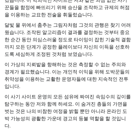
꾼들을 함정에 빠뜨리기 위해 승산을 조작하고 규제의 허점
을 이용하는 교묘한 전술을 휘둘렀습니다.
달빛 물 위에서 춤추는 그림자처럼 그것의 관행은 찾기 어려
웠습니다. 조작된 알고리즘이 결과를 결정하는 것부터 중요
한 순간 동안 의심스러울 정도로 타이밍이 잡힌 기술적 결함
까지 모든 단계가 공정한 플레이보다 자신의 이득을 선호하
도록 세심하게 조정된 것처럼 보였습니다.
이 가상의 지뢰밭을 항해하는 것은 측정할 수 없는 주의와
경계가 필요했습니다. 이는 개인적 이익을 위해 도박꾼들의
취약성을 이용하는 교활한 운영자들에 대한 지속적인 전투
입니다.
이 사기 사이트 운영의 모든 섬유에 짜여진 속임수의 깊이를
탐구하는 동안 저와 함께 하세요. 이 숨겨진 층들의 가면을
벗는 것은 나의 비참한 여정을 밝힐 뿐만 아니라 온라인 도
박 가능성의 광활한 가운데 경고의 등불 역할을 할 것입니
다.