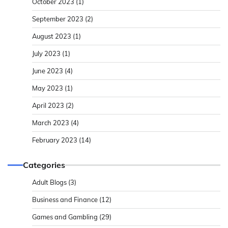
October 2023
(1)
September 2023
(2)
August 2023
(1)
July 2023
(1)
June 2023
(4)
May 2023
(1)
April 2023
(2)
March 2023
(4)
February 2023
(14)
Categories
Adult Blogs
(3)
Business and Finance
(12)
Games and Gambling
(29)