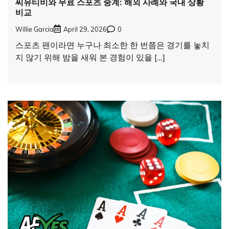
씨유티비와 무료 스포츠 중계: 해외 사례와 국내 상황
비교
Willie Garcia
April 29, 2026
0
스포츠 팬이라면 누구나 최소한 한 번쯤은 경기를 놓치
지 않기 위해 밤을 새워 본 경험이 있을 […]