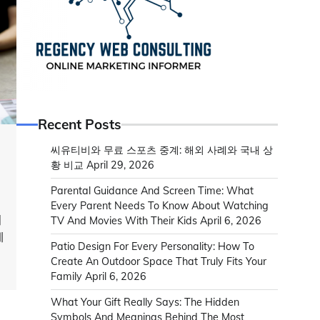
Recent Posts
씨유티비와 무료 스포츠 중계: 해외 사례와 국내 상
황 비교
April 29, 2026
Parental Guidance And Screen Time: What
Every Parent Needs To Know About Watching
치
TV And Movies With Their Kids
April 6, 2026
게
Patio Design For Every Personality: How To
Create An Outdoor Space That Truly Fits Your
Family
April 6, 2026
What Your Gift Really Says: The Hidden
Symbols And Meanings Behind The Most