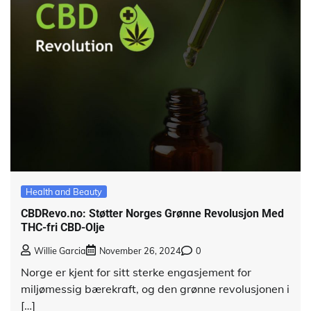
Health and Beauty
CBDRevo.no: Støtter Norges Grønne Revolusjon Med
THC-fri CBD-Olje
Willie Garcia
November 26, 2024
0
Norge er kjent for sitt sterke engasjement for
miljømessig bærekraft, og den grønne revolusjonen i
[…]