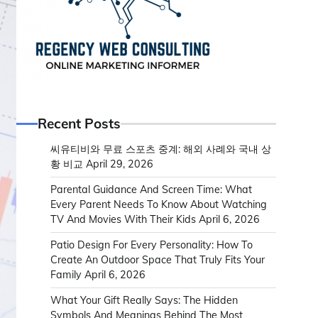
Recent Posts
씨유티비와 무료 스포츠 중계: 해외 사례와 국내 상
황 비교
April 29, 2026
Parental Guidance And Screen Time: What
Every Parent Needs To Know About Watching
TV And Movies With Their Kids
April 6, 2026
Patio Design For Every Personality: How To
Create An Outdoor Space That Truly Fits Your
Family
April 6, 2026
What Your Gift Really Says: The Hidden
Symbols And Meanings Behind The Most