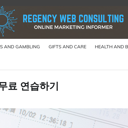
S AND GAMBLING
GIFTS AND CARE
HEALTH AND 
무료 연습하기