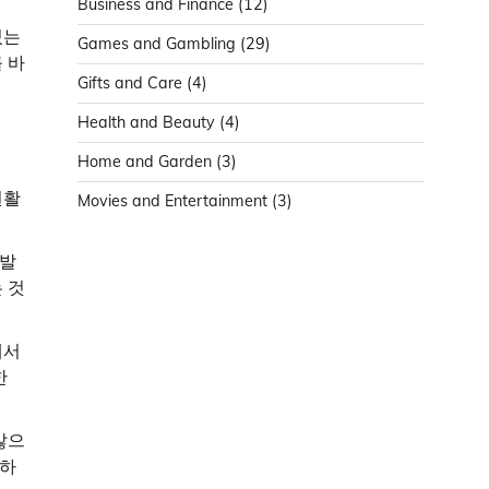
Business and Finance
(12)
있는
Games and Gambling
(29)
 바
Gifts and Care
(4)
Health and Beauty
(4)
Home and Garden
(3)
원활
Movies and Entertainment
(3)
 발
 것
에서
한
않으
지하