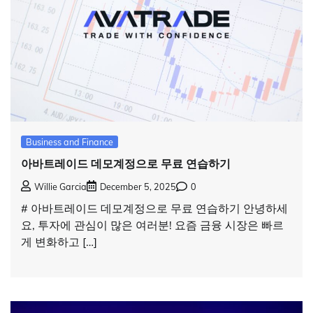
Business and Finance
아바트레이드 데모계정으로 무료 연습하기
Willie Garcia
December 5, 2025
0
# 아바트레이드 데모계정으로 무료 연습하기 안녕하세
요, 투자에 관심이 많은 여러분! 요즘 금융 시장은 빠르
게 변화하고 […]