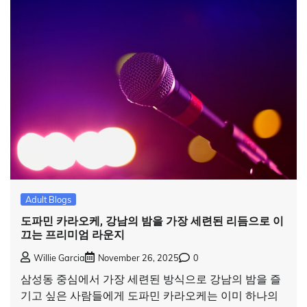
Adult Blogs
도파민 카라오케, 강남의 밤을 가장 세련된 리듬으로 이
끄는 프리미엄 라운지
Willie Garcia
November 26, 2025
0
삼성동 중심에서 가장 세련된 방식으로 강남의 밤을 즐
기고 싶은 사람들에게 도파민 카라오케는 이미 하나의