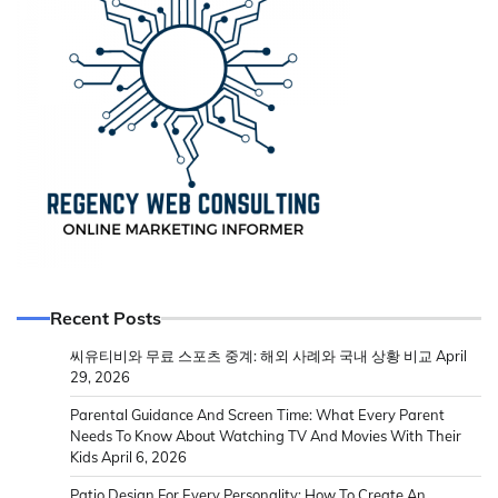
Recent Posts
씨유티비와 무료 스포츠 중계: 해외 사례와 국내 상황 비교
April
29, 2026
Parental Guidance And Screen Time: What Every Parent
Needs To Know About Watching TV And Movies With Their
Kids
April 6, 2026
Patio Design For Every Personality: How To Create An