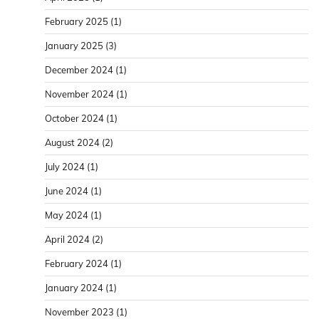
February 2025
(1)
January 2025
(3)
December 2024
(1)
November 2024
(1)
October 2024
(1)
August 2024
(2)
July 2024
(1)
June 2024
(1)
May 2024
(1)
April 2024
(2)
February 2024
(1)
January 2024
(1)
November 2023
(1)