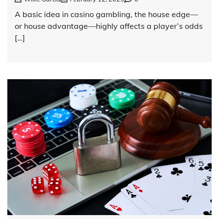
A basic idea in casino gambling, the house edge—
or house advantage—highly affects a player’s odds
[…]