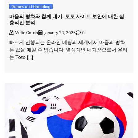
Games and Gambling
마음의 평화와 함께 내기: 토토 사이트 보안에 대한 심
층적인 분석
Willie Garcia
January 23, 2025
0
빠르게 진행되는 온라인 베팅의 세계에서 마음의 평화
는 값을 매길 수 없습니다. 열성적인 내기꾼으로서 우리
는 Toto […]