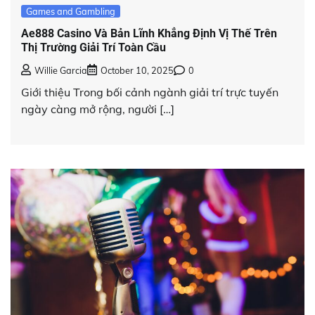
Games and Gambling
Ae888 Casino Và Bản Lĩnh Khẳng Định Vị Thế Trên
Thị Trường Giải Trí Toàn Cầu
Willie Garcia
October 10, 2025
0
Giới thiệu Trong bối cảnh ngành giải trí trực tuyến
ngày càng mở rộng, người […]