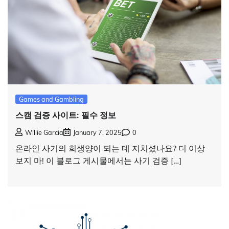
Games and Gambling
스캠 검증 사이트: 필수 정보
Willie Garcia
January 7, 2025
0
온라인 사기의 희생양이 되는 데 지치셨나요? 더 이상
보지 마! 이 블로그 게시물에서는 사기 검증 […]