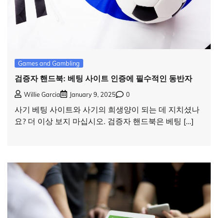
Games and Gambling
검증자 핸드북: 베팅 사이트 인증에 필수적인 동반자
Willie Garcia
January 9, 2025
0
사기 베팅 사이트와 사기의 희생양이 되는 데 지치셨나
요? 더 이상 보지 마십시오. 검증자 핸드북은 베팅 […]