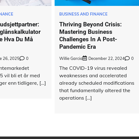
INANCE
BUSINESS AND FINANCE
dsjett­partner:
Thriving Beyond Crisis:
glånskalkulator
Mastering Business
Se Hva Du Må
Challenges In A Post-
Pandemic Era
e 26, 2025
0
Willie Garcia
December 22, 2024
0
rentemarkedet
The COVID-19 virus revealed
 vil bli et år med
weaknesses and accelerated
er enn tidligere, […]
already scheduled modifications
that fundamentally altered the
operations […]