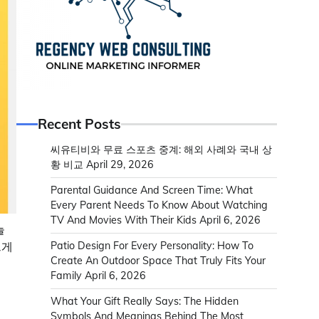
Recent Posts
씨유티비와 무료 스포츠 중계: 해외 사례와 국내 상
황 비교
April 29, 2026
Parental Guidance And Screen Time: What
Every Parent Needs To Know About Watching
TV And Movies With Their Kids
April 6, 2026
늘
크게
Patio Design For Every Personality: How To
Create An Outdoor Space That Truly Fits Your
Family
April 6, 2026
What Your Gift Really Says: The Hidden
Symbols And Meanings Behind The Most