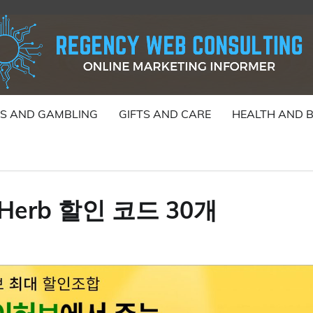
S AND GAMBLING
GIFTS AND CARE
HEALTH AND 
erb 할인 코드 30개